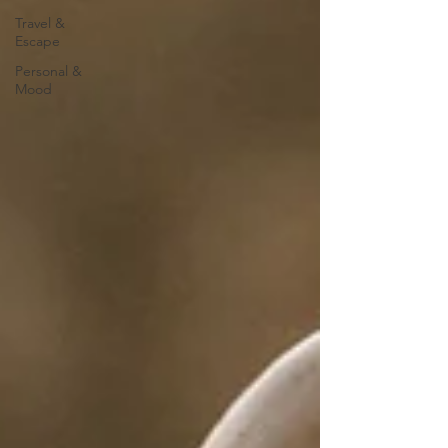
Travel &
Escape
Personal &
Mood