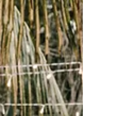
pourquoi pas prolonger la magie de cet
événement avec un Day after? Au-delà des
photos prises lors du mariage, cette séance
vous offre l'opportunité de capturer des
moments intimes, authentiques dans un lieu
qui vous tiens à coeur. Je vous donne les 5
bonnes