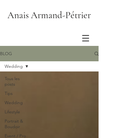
Anais Armand-Pétrier
BLOG
Wedding
Tous les
posts
Tips
Wedding
Lifestyle
Portrait &
Boudoir
Event / Pro