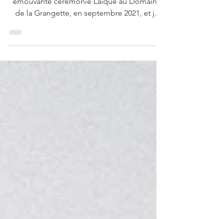
Melissa & Damien se sont dit oui lors d'une
émouvante cérémonie Laïque au Domaine
de la Grangette, en septembre 2021, et je
n'avais pas pris le temps de vous poster cet
incroyable mariage. Un mariage magnifique
à l'esthétique parfait, et puis faut dire que
ces deux la, c'était un vrai coup de coeur dès
notre première rencontre, et cette journée
restera un de mes plus beaux souvenirs de
mariage! Les prestataires de folie de ce
mariage: Lieu: Domaine de la Grangette
Traiteur: L