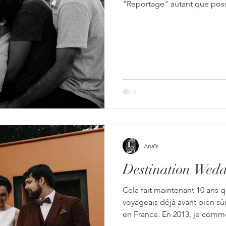
"Reportage" autant que possi
demande vraiment de saisir l'
surtout, vous mettre à l'aise
famille de "vrais" moments, l
que lâché prise peut s'avérer
minutes, vous oublierez ma 
Anaïs
Destination Wed
Cela fait maintenant 10 ans 
voyageais déjà avant bien sû
en France. En 2013, je comm