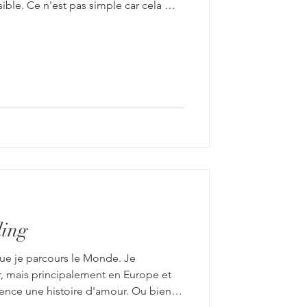
ble. Ce n'est pas simple car cela me
instant, courir après vos bambins, et
 afin que vous partagiez avec votre
oin des clichés figés. J'ai conscience
 difficile, mais au bout de quelques
présenc
ding
que je parcours le Monde. Je
r, mais principalement en Europe et
ence une histoire d'amour. Ou bien