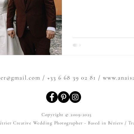
deux. Car c'est l'année ou 
chéri, l'année ou nous com
au bout du monde. L'amour, l
se résumer à ça. Nous ne po
ivresse, cette liberté de par
ier@gmail.com
/ +33 6 68 39 02 81 / www.anai
Copyright © 2009-2025
trier Creative Wedding Photographer - Based in Béziers / Tr