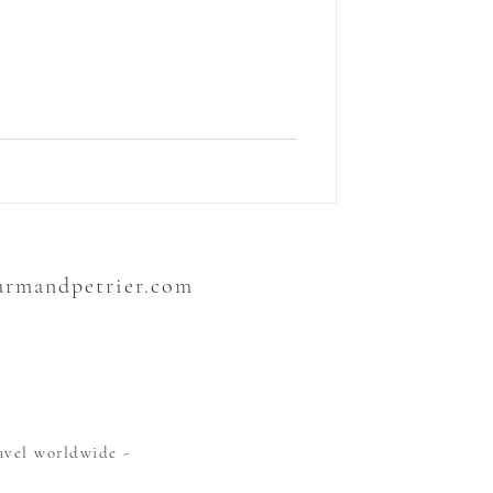
je prends un nouveau chemin avec mon
mençons une longue série de voyages
es voyages. Je crois que la vie peut
uvons plus nous passer de cette
courir le monde, d
sarmandpetrier.com
avel worldwide -