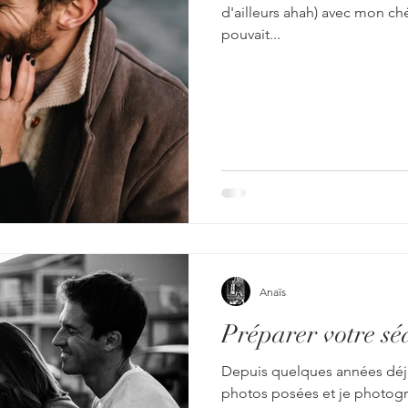
d'ailleurs ahah) avec mon chér
pouvait...
Anaïs
Préparer votre sé
Depuis quelques années déjà, je réalise de moins en moins de
photos posées et je photog