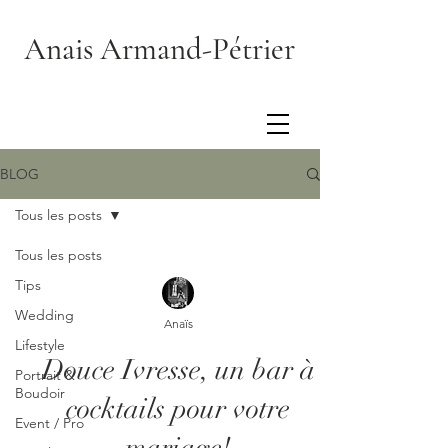
Anais Armand-Pétrier
BLOG
Tous les posts
Tous les posts
Tips
Wedding
Anaïs
Lifestyle
Douce Ivresse, un bar à
Portrait &
Boudoir
cocktails pour votre
Event / Pro