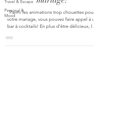
mariage!
Travel & Escape
Personal &
Parmi les animations trop chouettes pour
Mood
votre mariage, vous pouvez faire appel à un
bar à cocktails! En plus d'être délicieux, les
cocktails de Douce Ivresse sont beaux, et
accompagnés d'un véritable show! Je vous
présence Pamela & Nicolas, alias Douce
Ivresse, un concept génialissime dont je suis
totalement fan. Quel est votre parcours?
anais.armand.petrier@gmail.com
/ +33 6 68 39 02 81 /
Nicolas : Après un BTS et un début de
www.anaisarmandpetrier.com
carrière comme commercial, c'est
finalement derrière le comptoir du bar dans
lequel je me rendais t
Copyright ©
2009-2025
Anais Armand-Pétrier Creative Wedding Photographer - Based in
Béziers / Travel worldwide -
Photographe mariage / P
hotographe famille / Photographe boudoir / Photographe
Béziers
/
Photographe
Montpellier / Photographe corporate Béziers
/ Mariage Béziers / Photographe mariage
Hérault
/ Photographe mariage
Béziers
/ Photographe
Narbonne
/ Séance photo
Béziers
/ Séance photo
Montpellier
/
Photographe famille
Béziers / Photographe grossesse Béziers / Séance maternité Béziers /