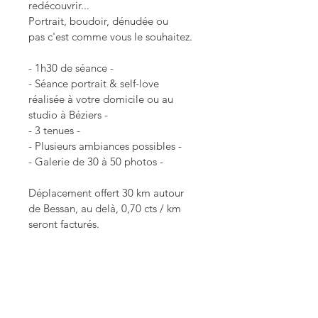
redécouvrir...
​Portrait, boudoir, dénudée ou 
pas c'est comme vous le souhaitez.
- 1h30 de séance -
- Séance portrait & self-love 
réalisée à votre domicile ou au 
studio à Béziers -
- 3 tenues -
- Plusieurs ambiances possibles -
- Galerie de 30 à 50 photos -
Déplacement offert 30 km autour 
de Bessan, au delà, 0,70 cts / km 
seront facturés.
DÉTAILS D'ARTICLE
Séance valable 1 an à 
POLITIQUE D'ÉCHANGE