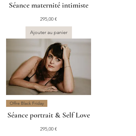
Séance maternité intimiste
Prix
295,00 €
Ajouter au panier
Offre Black Friday
Séance portrait & Self Love
Prix
295,00 €