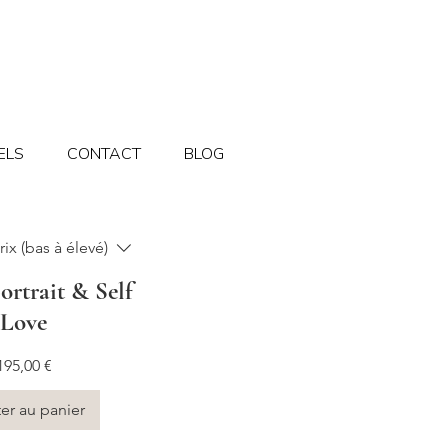
ELS
CONTACT
BLOG
rix (bas à élevé)
ortrait & Self
Love
Prix
195,00 €
er au panier