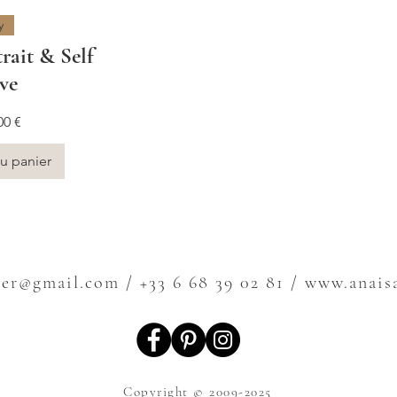
y
rait & Self
ve
00 €
u panier
ier@gmail.com
/ +33 6 68 39 02 81 / www.anai
Copyright © 2009-2025