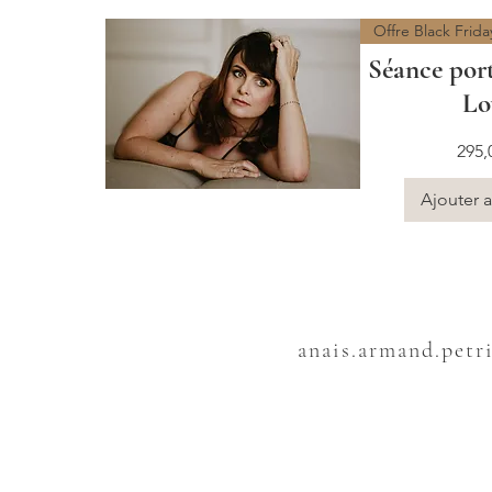
Offre Black Frida
Séance port
Lo
Prix
295,
Ajouter a
anais.armand.petr