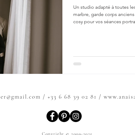
Un studio adapté à toutes l
marbre, garde corps anciens
cosy pour vos séances portrai
maternité et couple! Situé au
d'une jolie lumière naturelle
& la séance photo boudoir Vo
vous faire plaisir ou pour un
me présenter votre projet, j
ier@gmail.com
/ +33 6 68 39 02 81 / www.anai
Copyright © 2009-2025