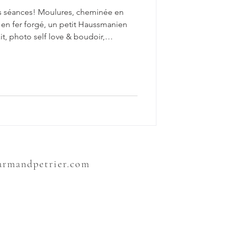
es séances! Moulures, cheminée en
 en fer forgé, un petit Haussmanien
t, photo self love & boudoir,
 troisième étage , le studio bénéficie
 pour vos séances photos. Le portrait
us pouvez réaliser des portraits pour
 besoin professionnel, n'hésitez pas à
sarmandpetrier.com