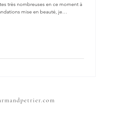
tes très nombreuses en ce moment à
ations mise en beauté, je
onnaissais bien entendu son travail,
trés cette année pour mon plus
de femme attachante, pétillante, et
es Makeups impeccables en font une
Je vous laisse découvri
sarmandpetrier.com