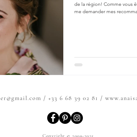
de la région! Comme vous ê
me demander mes recommand
commence par Delphine. Je c
et nous nous sommes rencon
grand plaisir. Un petit bout 
amoureuse de son métier. S
des références de la région. 
ier@gmail.com
/ +33 6 68 39 02 81 / www.anai
Copyright © 2009-2025