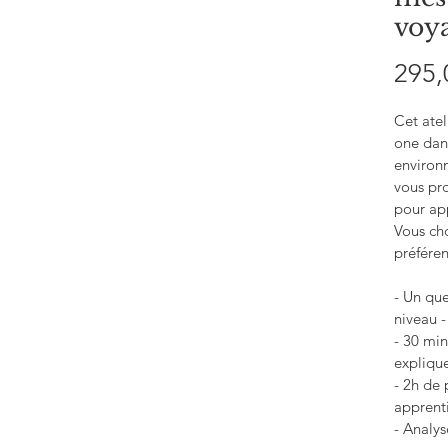
voy
295,
Cet atel
one dans
environ
vous pro
pour ap
Vous cho
préfére
- Un que
niveau -
- 30 min
explique
- 2h de 
apprent
- Analys