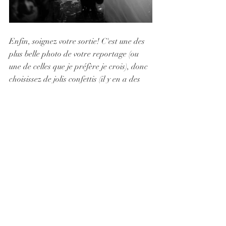
Enfin, soignez votre sortie! C'est une des 
plus belle photo de votre reportage (ou 
une de celles que je préfère je crois), donc 
choisissez de jolis confettis (il y en a des 
magnifiques biodégradables), ou vous 
pouvez opter pour des confettis végétaux, 
feuilles d'olivier, pétales ou bulles. Évitez 
la lavande, trop volatile et poussiéreuse, 
elle s'infiltre partout!
Anaïs
#cérémoniereligieuse
#semarieraleglise
#cereoniealeglise
#ceremoniecathedralebeziers