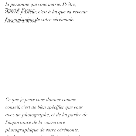
la personne qui vous marie. Prêtre, 
Travel & Escape
diacre, pasteur, c'est à lui que va revenir 
l'organisation de votre cérémonie.
Personal & Mood
Ce que je peux vous donner comme 
conseil, c'est de bien spécifier que vous 
avez un photographe, et de lui parler de 
l'importance de la couverture 
photographique de votre cérémonie. ​