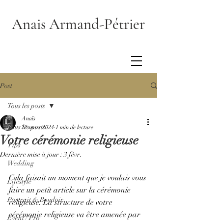
Anais Armand-Pétrier
Post
Tous les posts
Anaïs
Tous les posts
22 mars 2024
1 min de lecture
Votre cérémonie religieuse
Tips
Dernière mise à jour :
3 févr.
Wedding
Cela faisait un moment que je voulais vous 
Lifestyle
faire un petit article sur la cérémonie 
Portrait & Boudoir
religieuse. La
 structure de votre 
cérémonie religieuse va être amenée par 
Event / Pro